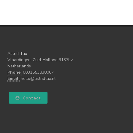
Astrid Tax
Vlaardingen, Zuid-Holland 3137bv
Netherlands
Phone:
0031653838007
Email:
hello@astridtax.nl
Contact