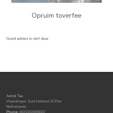
Opruim toverfee
Goed advies is niet duur.
Astrid Tax
Vlaardingen, Zuid-Holland 3137bv
Netherlands
Phone:
0031653838007