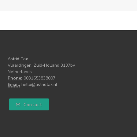
Astrid Tax
Vlaardingen, Zuid-Holland 3137bv
Netherlands
Phone:
0031653838007
Email:
hello@astridtax.nl
Contact