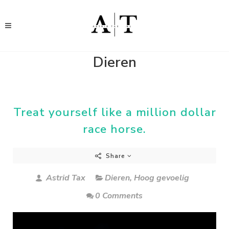
Dieren
Treat yourself like a million dollar
race horse.
Share
Astrid Tax
Dieren
,
Hoog gevoelig
0 Comments