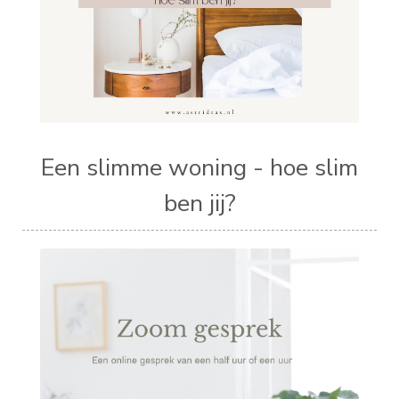
Een slimme woning - hoe slim
ben jij?