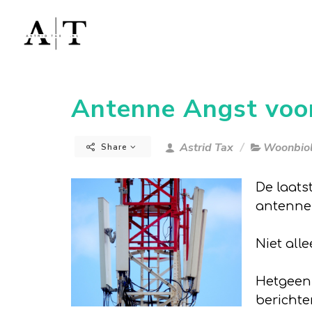
Antenne Angst voo
Astrid Tax
Woonbiol
Share
De laats
antenne-
Niet all
Hetgeen 
berichte