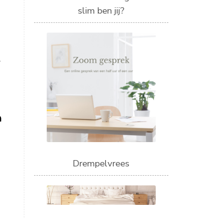
slim ben jij?
r
a
Drempelvrees